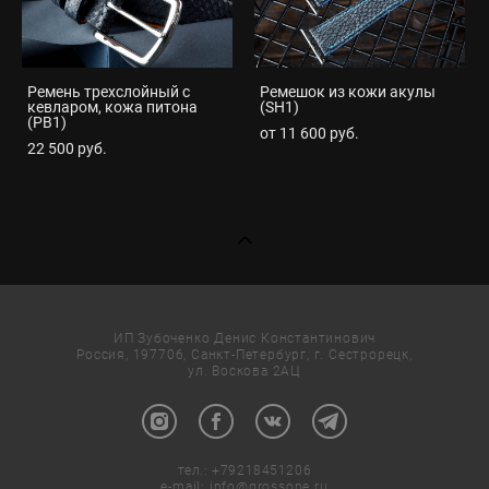
Ремень трехслойный с
Ремешок из кожи акулы
кевларом, кожа питона
(SH1)
(PB1)
от 11 600 pуб.
22 500 pуб.
ИП Зубоченко Денис Константинович
Россия, 197706, Санкт-Петербург, г. Сестрорецк,
ул. Воскова 2АЦ
тел.:
+79218451206
e-mail:
info@grossone.ru