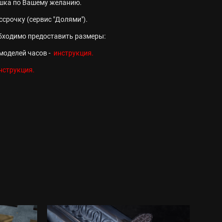
ешка по Вашему желанию.
ссрочку (сервис "Долями").
бходимо предоставить размеры:
моделей часов -
инструкция.
нструкция.