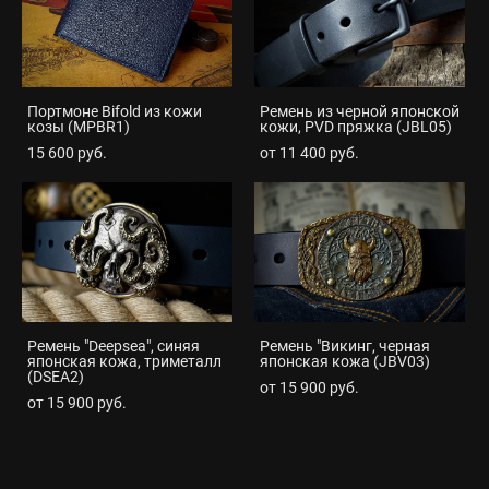
Портмоне Bifold из кожи
Ремень из черной японской
козы (MPBR1)
кожи, PVD пряжка (JBL05)
15 600 pуб.
от 11 400 pуб.
Ремень "Deepsea", синяя
Ремень "Викинг, черная
японская кожа, триметалл
японская кожа (JBV03)
(DSEA2)
от 15 900 pуб.
от 15 900 pуб.