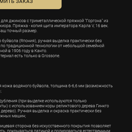
МИТЬ ЗАКАЗ
для джинсов с триметаллической пряжкой "Горгона" из
хиора. Пряжка - копия щита императора Карла V, 16 век.
Ваш точный размер.
 буйвола (Япония), ручная выделка практически без
по традиционной технологии от небольшой семейной
ой в 1906 году в Канто.
териал есть только в Grossone.
я кожа водяного буйвола, толщина 6-6,6 мм (возможность
;
дубления (при выделке используются только
ты) с использованием коры реликтового дерева Гинкго
дерево). Ручная выделка и окраска практически без
яжных машин;
 лицевая сторона без искусственного покрытия позволяет
еть, покрываться патиной и полироваться естественным