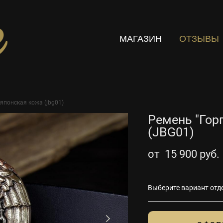
МАГАЗИН
ОТЗЫВЫ
 японская кожа (jbg01)
Ремень "Гор
(JBG01)
от 15 900 pуб.
Выберите вариант отд