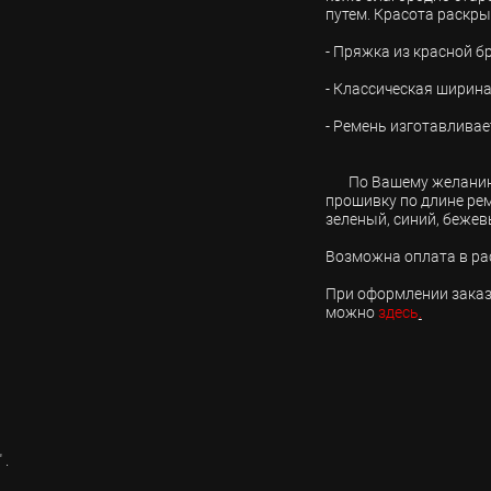
путем. Красота раскры
- Пряжка из красной б
- Классическая ширин
- Ремень изготавливае
По Вашему желанию 
прошивку по длине ре
зеленый, синий, бежев
Возможна оплата в рас
При оформлении заказа
можно
здесь
.
 .