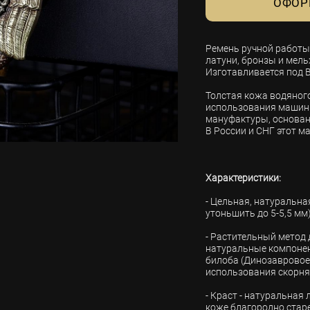
ОФОР
Ремень ручной работы 
латуни, бронзы и мель
Изготавливается под 
Толстая кожа водяного
использования машин 
мануфактуры, основанн
В России и СНГ этот ма
Характеристики:
- Цельная, натуральна
утоньшить до 5-5,5 мм)
- Растительный метод 
натуральные компонен
билоба (Динозавровое 
использования скорн
- Краст - натуральная
коже благородно стар