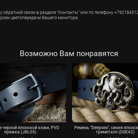
му обратной связи в разделе "Контакты" или по телефону +79218451
троек цветопередачи Вашего монитора.
Возможно Вам понравятся
з черной японской кожи, PVD
Ремень "Deepsea", синяя японс
пряжка (JBL05)
триметалл (DSEA2)